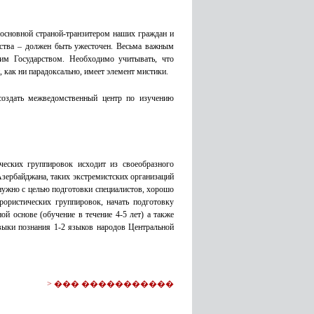
основной страной-транзитером наших граждан и
ства – должен быть ужесточен. Весьма важным
им Государством. Необходимо учитывать, что
, как ни парадоксально, имеет элемент мистики.
создать межведомственный центр по изучению
ческих группировок исходит из своеобразного
Азербайджана, таких экстремистских организаций
нужно с целью подготовки специалистов, хорошо
рористических группировок, начать подготовку
й основе (обучение в течение 4-5 лет) а также
авыки познания 1-2 языков народов Центральной
>
��� �����������