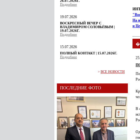
26.07.2026Г.
Подробнее
ИН
"Во
19.07.2026
На в
ВОСКРЕСНЫЙ ВЕЧЕР С
и Ц
ВЛАДИМИРОМ СОЛОВЬЁВЫМ |
19.07.2026Г.
Подробнее
�
15.07.2026
ПОЛНЫЙ КОНТАКТ | 15.07.2026Г.
Подробнее
25
П
>
ВСЕ НОВОСТИ
По
Ро
ПОСЛЕДНИЕ ФОТО
Кр
че
В 
ис
Ро
Од
го