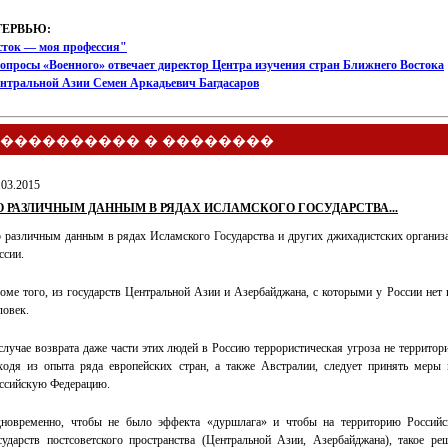
ТЕРВЬЮ:
сток — моя профессия"
опросы «Военного» отвечает директор Центра изучения стран Ближнего Востока
ентральной Азии Семен Аркадьевич Багдасаров
���������� � ��������
.03.2015
О РАЗЛИЧНЫМ ДАННЫМ В РЯДАХ ИСЛАМСКОГО ГОСУДАРСТВА...
 различным данным в рядах Исламского Государства и других джихадистских организ
ссии.
оме того, из государств Центральной Азии и Азербайджана, с которыми у России нет
ловек.
случае возврата даже части этих людей в Россию террористическая угроза не территори
ходя из опыта ряда европейских стран, а также Австралии, следует принять меры
ссийскую Федерацию.
новременно, чтобы не было эффекта «дуршлага» и чтобы на территорию Российс
сударств постсоветского пространства (Центральной Азии, Азербайджана), такое р