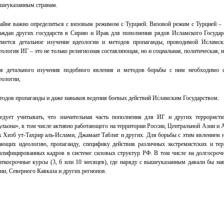
шеуказанным странам.
айне важно определиться с визовым режимом с Турцией. Визовой режим с Турцией – 
аждан других государств в Сирию и Ирак для пополнения рядов Исламского Государ
ляется детальное изучение идеологии и методов пропаганды, проводимой Исламск
еология ИГ – это не только религиозная составляющая, но и социальная, политическая, и
я детального изучения подобного явления и методов борьбы с ним необходимо 
еологии,
тодов пропаганды и даже навыков ведения боевых действий Исламским Государством.
едует учитывать, что значительная часть пополнения для ИГ и других террористи
ульона», в том числе активно работающего на территории России, Центральной Азии и 
к Хизб ут-Тахрир аль-Ислами, Джамаат Таблиг и других. Для борьбы с этим явлением 
ающих идеологию, пропаганду, специфику действия различных экстремистских и тер
алифицированных кадров в системе силовых структур РФ. В том числе на долгосрочно
аткосрочные курсы (3, 6 или 10 месяцев), где наряду с вышеуказанным давали бы н
ии, Северного Кавказа и других регионов.