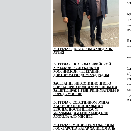
вы
Кр
гр
яв
ид
Дл
ид
ВСТРЕЧА С ДОКТОРОМ ХАЛЕД АЛЬ-
АТТИЯ
ме
ВСТРЕЧА С ПОСЛОМ СИРИЙСКОЙ
АРАБСКОЙ РЕСПУБЛИКИ В
Сл
РОССИЙСКОЙ ФЕДЕРАЦИИ
«б
ДОКТОРОМ РИАДОМ ХАДДАДОМ
ка
ЗАСЕДАНИЕ ИНВЕСТИЦИОННОГО
зн
СОВЕТА ПРИ УПОЛНОМОЧЕННОМ ПО
кв
ЗАЩИТЕ ПРАВ ПРЕДПРИНИМАТЕЛЕЙ В
ГОРОДЕ МОСКВЕ
кр
Аз
ВСТРЕЧА С СОВЕТНИКОМ ЭМИРА
КАТАРА ПО НАЦИОНАЛЬНОЙ
БЕЗОПАСНОСТИ ШЕЙХОМ
МУХАММАДОМ БИН АХМЕД БИН
АБДУЛЛА АЛЬ-МИСНЕД
ВСТРЕЧА С МИНИСТРОМ ОБОРОНЫ
ГОСУДАРСТВА КАТАР ХАЛИДОМ АЛЬ-