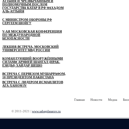
АТТЫЙЯ И ЧРЕЗВЫЧАЙНЫМ И
ПОЛНОМОЧНЫМ ПОСЛОМ
ГОСУДАРСТВА КАТАР В РФ ФАХАДОМ
АЛЬ-АТТЫЙЯ
С МИНИСТРОМ ОБОРОНЫ РФ
СЕРГЕЕМ ШОЙГУ
V-АЯ МОСКОВСКАЯ КОНФЕРЕНЦИЯ
ПО МЕЖДУНАРОДНОЙ
БЕЗОПАСНОСТИ
ЛЕКЦИЯ-ВСТРЕЧА, МОСКОВСКИЙ
УНИВЕРСИТЕТ МВД РОССИИ
КОМАНДУЮЩИЙ ВООРУЖЁННЫМИ
СИЛАМИ АРМИЕЙ ШАНГАЛ (ИРАК-
ЕЗИДЫ) ХАЙДАР ШЕШО
ВСТРЕЧА С ПЕРВЕЗОМ МУШАРРАФОМ,
10 ПРЕЗИДЕНТОМ ПАКИСТАНА
ВСТРЕЧА С ЛИДЕРОМ ИСМАИЛИТОВ
АГА-ХАНОМ IV
Главная
Новости
Медиа
Био
© 2011-2021 |
www.sabagdasarov.ru