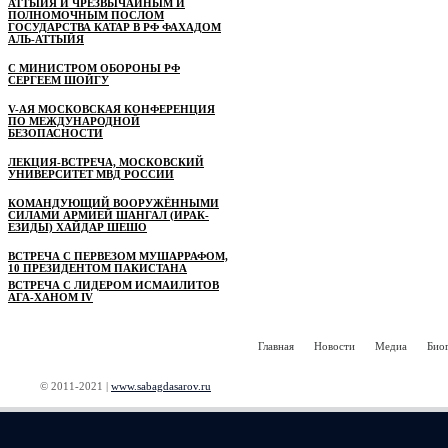
АТТЫЙЯ И ЧРЕЗВЫЧАЙНЫМ И
ПОЛНОМОЧНЫМ ПОСЛОМ
ГОСУДАРСТВА КАТАР В РФ ФАХАДОМ
АЛЬ-АТТЫЙЯ
С МИНИСТРОМ ОБОРОНЫ РФ
СЕРГЕЕМ ШОЙГУ
V-АЯ МОСКОВСКАЯ КОНФЕРЕНЦИЯ
ПО МЕЖДУНАРОДНОЙ
БЕЗОПАСНОСТИ
ЛЕКЦИЯ-ВСТРЕЧА, МОСКОВСКИЙ
УНИВЕРСИТЕТ МВД РОССИИ
КОМАНДУЮЩИЙ ВООРУЖЁННЫМИ
СИЛАМИ АРМИЕЙ ШАНГАЛ (ИРАК-
ЕЗИДЫ) ХАЙДАР ШЕШО
ВСТРЕЧА С ПЕРВЕЗОМ МУШАРРАФОМ,
10 ПРЕЗИДЕНТОМ ПАКИСТАНА
ВСТРЕЧА С ЛИДЕРОМ ИСМАИЛИТОВ
АГА-ХАНОМ IV
Главная
Новости
Медиа
Био
© 2011-2021 |
www.sabagdasarov.ru