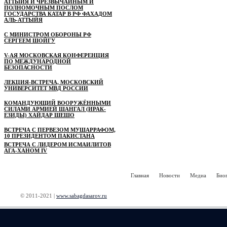
АТТЫЙЯ И ЧРЕЗВЫЧАЙНЫМ И
ПОЛНОМОЧНЫМ ПОСЛОМ
ГОСУДАРСТВА КАТАР В РФ ФАХАДОМ
АЛЬ-АТТЫЙЯ
С МИНИСТРОМ ОБОРОНЫ РФ
СЕРГЕЕМ ШОЙГУ
V-АЯ МОСКОВСКАЯ КОНФЕРЕНЦИЯ
ПО МЕЖДУНАРОДНОЙ
БЕЗОПАСНОСТИ
ЛЕКЦИЯ-ВСТРЕЧА, МОСКОВСКИЙ
УНИВЕРСИТЕТ МВД РОССИИ
КОМАНДУЮЩИЙ ВООРУЖЁННЫМИ
СИЛАМИ АРМИЕЙ ШАНГАЛ (ИРАК-
ЕЗИДЫ) ХАЙДАР ШЕШО
ВСТРЕЧА С ПЕРВЕЗОМ МУШАРРАФОМ,
10 ПРЕЗИДЕНТОМ ПАКИСТАНА
ВСТРЕЧА С ЛИДЕРОМ ИСМАИЛИТОВ
АГА-ХАНОМ IV
Главная
Новости
Медиа
Био
© 2011-2021 |
www.sabagdasarov.ru