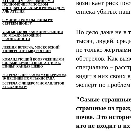
АТТЫЙЯ И ЧРЕЗВЫЧАЙНЫМ И
возникает риск пос
ПОЛНОМОЧНЫМ ПОСЛОМ
ГОСУДАРСТВА КАТАР В РФ ФАХАДОМ
списка убитых наша
АЛЬ-АТТЫЙЯ
С МИНИСТРОМ ОБОРОНЫ РФ
СЕРГЕЕМ ШОЙГУ
Но дело даже не в 
V-АЯ МОСКОВСКАЯ КОНФЕРЕНЦИЯ
ПО МЕЖДУНАРОДНОЙ
БЕЗОПАСНОСТИ
тысяч, людей, сред
ЛЕКЦИЯ-ВСТРЕЧА, МОСКОВСКИЙ
не только жертвам
УНИВЕРСИТЕТ МВД РОССИИ
обстрелов. Как вы
КОМАНДУЮЩИЙ ВООРУЖЁННЫМИ
СИЛАМИ АРМИЕЙ ШАНГАЛ (ИРАК-
специально – расс
ЕЗИДЫ) ХАЙДАР ШЕШО
видят в них своих 
ВСТРЕЧА С ПЕРВЕЗОМ МУШАРРАФОМ,
10 ПРЕЗИДЕНТОМ ПАКИСТАНА
эксперт по пробле
ВСТРЕЧА С ЛИДЕРОМ ИСМАИЛИТОВ
АГА-ХАНОМ IV
"Самые страшные 
страшные из гражд
почве. Это истори
кто не входит в и