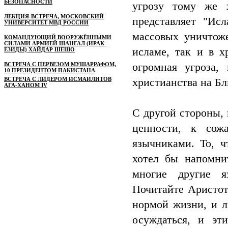
БЕЗОПАСНОСТИ
угрозу тому же 
ЛЕКЦИЯ-ВСТРЕЧА, МОСКОВСКИЙ
представляет "Исл
УНИВЕРСИТЕТ МВД РОССИИ
массовых уничтож
КОМАНДУЮЩИЙ ВООРУЖЁННЫМИ
СИЛАМИ АРМИЕЙ ШАНГАЛ (ИРАК-
исламе, так и в х
ЕЗИДЫ) ХАЙДАР ШЕШО
ВСТРЕЧА С ПЕРВЕЗОМ МУШАРРАФОМ,
огромная угроза,
10 ПРЕЗИДЕНТОМ ПАКИСТАНА
ВСТРЕЧА С ЛИДЕРОМ ИСМАИЛИТОВ
христианства на Б
АГА-ХАНОМ IV
С другой стороны,
ценности, к сож
язычниками. То, ч
хотел бы напомни
многие другие я
Почитайте Аристоте
нормой жизни, и л
осуждаться, и эт