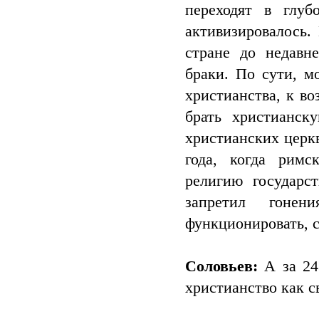
переходят в глуб
активизировалось.
стране до недавн
браки. По сути, м
христианства, к во
брать христианск
христианских церкв
года, когда римс
религию государс
запретил гонен
функционировать, с
Соловьев:
А за 24 
христианство как 