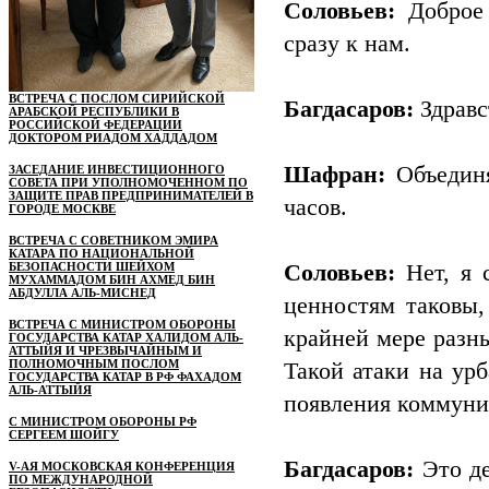
Соловьев:
Доброе 
сразу к нам.
ВСТРЕЧА С ПОСЛОМ СИРИЙСКОЙ
Багдасаров:
Здравс
АРАБСКОЙ РЕСПУБЛИКИ В
РОССИЙСКОЙ ФЕДЕРАЦИИ
ДОКТОРОМ РИАДОМ ХАДДАДОМ
Шафран:
Объединя
ЗАСЕДАНИЕ ИНВЕСТИЦИОННОГО
СОВЕТА ПРИ УПОЛНОМОЧЕННОМ ПО
ЗАЩИТЕ ПРАВ ПРЕДПРИНИМАТЕЛЕЙ В
часов.
ГОРОДЕ МОСКВЕ
ВСТРЕЧА С СОВЕТНИКОМ ЭМИРА
КАТАРА ПО НАЦИОНАЛЬНОЙ
БЕЗОПАСНОСТИ ШЕЙХОМ
Соловьев:
Нет, я 
МУХАММАДОМ БИН АХМЕД БИН
АБДУЛЛА АЛЬ-МИСНЕД
ценностям таковы,
ВСТРЕЧА С МИНИСТРОМ ОБОРОНЫ
крайней мере разны
ГОСУДАРСТВА КАТАР ХАЛИДОМ АЛЬ-
АТТЫЙЯ И ЧРЕЗВЫЧАЙНЫМ И
ПОЛНОМОЧНЫМ ПОСЛОМ
Такой атаки на ур
ГОСУДАРСТВА КАТАР В РФ ФАХАДОМ
АЛЬ-АТТЫЙЯ
появления коммуни
С МИНИСТРОМ ОБОРОНЫ РФ
СЕРГЕЕМ ШОЙГУ
Багдасаров:
Это де
V-АЯ МОСКОВСКАЯ КОНФЕРЕНЦИЯ
ПО МЕЖДУНАРОДНОЙ