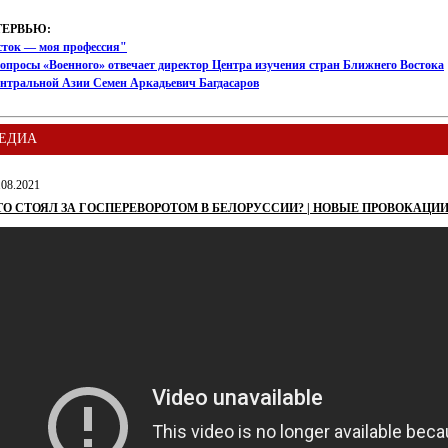
ТЕРВЬЮ:
сток — моя профессия"
опросы «Военного» отвечает директор Центра изучения стран Ближнего Востока
ентральной Азии Семен Аркадьевич Багдасаров
ЕДИА
.08.2021
ТО СТОЯЛ ЗА ГОСПЕРЕВОРОТОМ В БЕЛОРУССИИ? | НОВЫЕ ПРОВОКАЦИИ