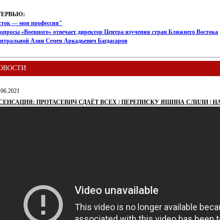
ТЕРВЬЮ:
сток — моя профессия"
опросы «Военного» отвечает директор Центра изучения стран Ближнего Востока
ентральной Азии Семен Аркадьевич Багдасаров
ОВОСТИ
.06.2021
️ СЕНСАЦИЯ: ПРОТАСЕВИЧ СДАЁТ ВСЕХ | ПЕРЕПИСКУ ЯШИНА СЛИЛИ | Н