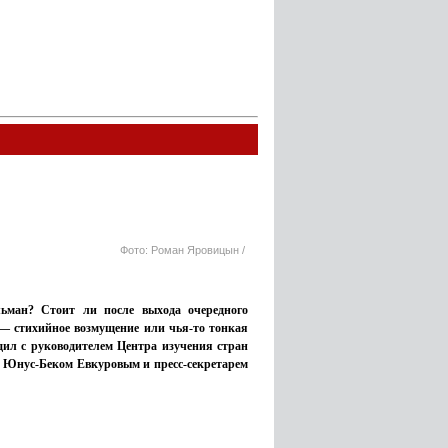
Фото: Роман Яровицын /
льман? Стоит ли после выхода очередного
 — стихийное возмущение или чья-то тонкая
ил с руководителем Центра изучения стран
 Юнус-Беком Евкуровым и пресс-секретарем