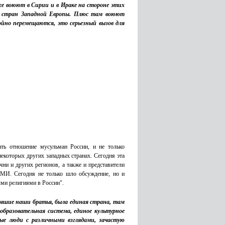
же воюют в Сирии и в Ираке на стороне этих
ых стран Западной Европы. Плюс там воюют
ойно перемещаются, это серьезный вызов для
ть отношение мусульман России, и не только
некоторых других западных странах. Сегодня эта
чни и других регионов, а также и представители
СМИ. Сегодня не только шло обсуждение, но и
ыми религиями в России".
вшие наши братья, была единая страна, там
 образовательная система, единое культурное
ные люди с различными взглядами, зачастую