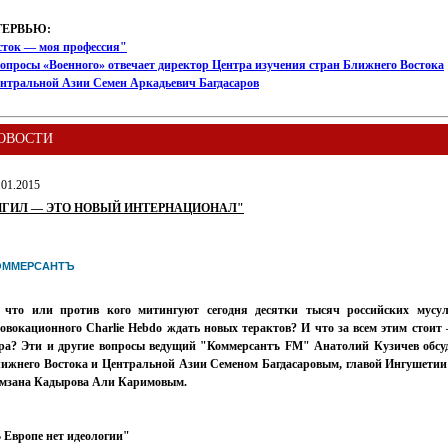
ТЕРВЬЮ:
сток — моя профессия"
опросы «Военного» отвечает директор Центра изучения стран Ближнего Востока
ентральной Азии Семен Аркадьевич Багдасаров
ОВОСТИ
.01.2015
ИГИЛ — ЭТО НОВЫЙ ИНТЕРНАЦИОНАЛ"
ОММЕРСАНТЪ
 что или против кого митингуют сегодня десятки тысяч российских мусу
овокационного Charlie Hebdo ждать новых терактов? И что за всем этим стоит
ра? Эти и другие вопросы ведущий "Коммерсантъ FM" Анатолий Кузичев обсуд
ижнего Востока и Центральной Азии Семеном Багдасаровым, главой Ингушетии
мзана Кадырова Али Каримовым.
 Европе нет идеологии"