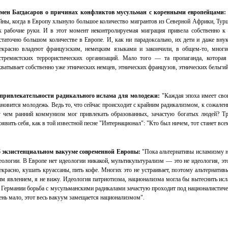
мен Багдасаров о причинах конфликтов мусульман с коренными европейцами:
йны, когда в Европу хлынуло большое количество мигрантов из Северной Африки, Турц
к рабочие руки. И в этот момент неконтролируемая миграция привела собственно к 
статочно большом количестве в Европе. И, как ни парадоксально, их дети и даже вну
екрасно владеют французским, немецким языками и закончили, в общем-то, многи
стремистских террористических организаций. Мало того — та пропаганда, котора
хватывает собственно уже этнических немцев, этнических французов, этнических бельгийц
привлекательности радикального ислама для молодежи:
"Каждая эпоха имеет сво
ановится молодежь. Ведь то, что сейчас происходит с крайним радикализмом, к сожале
 чем ранний коммунизм мог привлекать образованных, зачастую богатых людей? Тру
оявить себя, как в той известной песне "Интернационал": "Кто был ничем, тот станет все
 экзистенциальном вакууме современной Европы:
"Пока альтернативы исламизму не
еологии. В Европе нет идеологии никакой, мультикультурализм — это не идеология, э
екрасно, кушать круассаны, пить кофе. Многих это не устраивает, поэтому альтернатив
им явлением, я не вижу. Идеология патриотизма, национализма могла бы вытеснить исла
 Германии борьба с мусульманскими радикалами зачастую проходит под националистиче
ень мало, этот весь вакуум замещается национализмом".