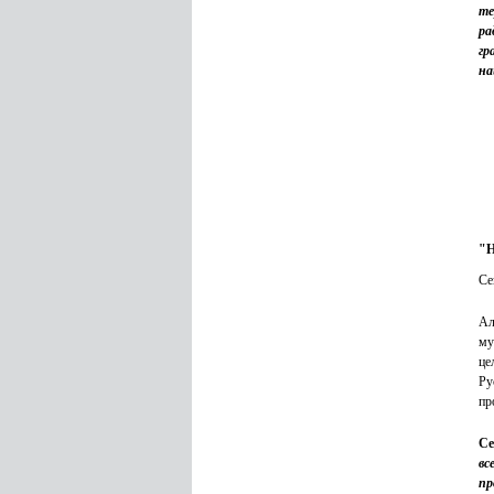
те
ра
гр
на
"Н
Се
Ал
му
це
Ру
пр
Се
вс
пр