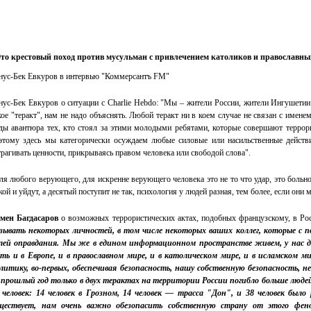
то крестовый поход против мусульман с привлечением католиков и православны
ус-Бек Евкуров в интервью "Коммерсантъ FM"
ус-Бек Евкуров о ситуации с Charlie Hebdo: "Мы – жители России, жители Ингушети
кое "теракт", нам не надо объяснять. Любой теракт ни в коем случае не связан с имен
ды авантюра тех, кто стоял за этими молодыми ребятами, которые совершают террори
этому здесь мы категорически осуждаем любые силовые или насильственные действ
трагивать ценности, прикрываясь правом человека или свободой слова".
ля любого верующего, для искренне верующего человека это не то что удар, это больно
кой и уйдут, а десятый поступит не так, психология у людей разная, тем более, если они
мен Багдасаров
о возможных террористических актах, подобных французскому, в Ро
зывать некоторых личностей, в том числе некоторых ваших коллег, которые с 
лей оправдания. Мы же в едином информационном пространстве живем, у нас 
ть и в Европе, и в православном мире, и в католическом мире, и в исламском 
литику, во-первых, обеспечивая безопасность, нашу собственную безопасность, 
 прошлый год только в двух терактах на территории России погибло больше люде
 человек: 14 человек в Грозном, 14 человек — трасса "Дон", и 38 человек было
ществует, нам очень важно обезопасить собственную страну от этого фен