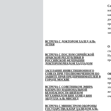
Се
во
ка
до
пр
эк
за
ВСТРЕЧА С ДОКТОРОМ ХАЛЕД АЛЬ-
АТТИЯ
О 
ст
ВСТРЕЧА С ПОСЛОМ СИРИЙСКОЙ
Ну
АРАБСКОЙ РЕСПУБЛИКИ В
пр
РОССИЙСКОЙ ФЕДЕРАЦИИ
ДОКТОРОМ РИАДОМ ХАДДАДОМ
ЗАСЕДАНИЕ ИНВЕСТИЦИОННОГО
СОВЕТА ПРИ УПОЛНОМОЧЕННОМ ПО
Об
ЗАЩИТЕ ПРАВ ПРЕДПРИНИМАТЕЛЕЙ В
ид
ГОРОДЕ МОСКВЕ
пр
ВСТРЕЧА С СОВЕТНИКОМ ЭМИРА
эт
КАТАРА ПО НАЦИОНАЛЬНОЙ
же
БЕЗОПАСНОСТИ ШЕЙХОМ
МУХАММАДОМ БИН АХМЕД БИН
оч
АБДУЛЛА АЛЬ-МИСНЕД
ВСТРЕЧА С МИНИСТРОМ ОБОРОНЫ
ГОСУДАРСТВА КАТАР ХАЛИДОМ АЛЬ-