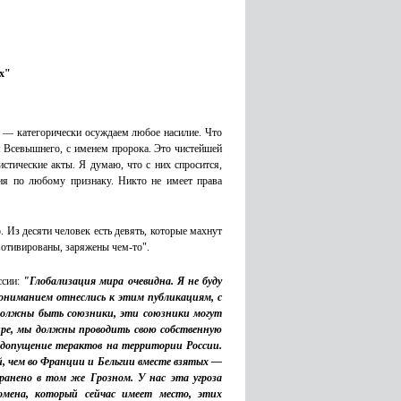
х"
и — категорически осуждаем любое насилие. Что
ем Всевышнего, с именем пророка. Это чистейшей
стические акты. Я думаю, что с них спросится,
ия по любому признаку. Никто не имеет права
. Из десяти человек есть девять, которые махнут
 мотивированы, заряжены чем-то".
ссии:
"Глобализация мира очевидна. Я не буду
пониманием отнеслись к этим публикациям, с
должны быть союзники, эти союзники могут
мире, мы должны проводить свою собственную
недопущение терактов на территории России.
й, чем во Франции и Бельгии вместе взятых —
 ранено в том же Грозном. У нас эта угроза
омена, который сейчас имеет место, этих