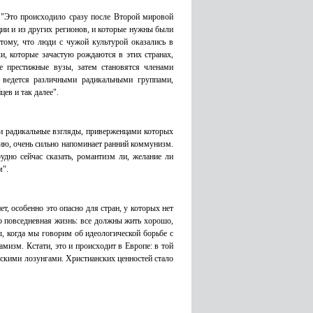
"Это происходило сразу после Второй мировой
ии и из других регионов, и которые нужны были
тому, что люди с чужой культурой оказались в
ки, которые зачастую рождаются в этих странах,
е престижные вузы, затем становятся членами
я ведется различными радикальными группами,
ев и так далее".
и радикальные взгляды, приверженцами которых
нию, очень сильно напоминает ранний коммунизм.
дно сейчас сказать, романтизм ли, желание ли
м".
т, особенно это опасно для стран, у которых нет
то повседневная жизнь: все должны жить хорошо,
ы, когда мы говорим об идеологической борьбе с
мизм. Кстати, это и происходит в Европе: в той
скими лозунгами. Христианских ценностей стало