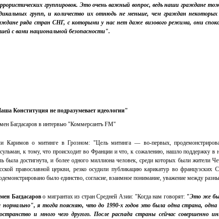
ррористических группировок. Это очень важный вопрос, ведь наши граждане то
дикальных групп, и количество их отнюдь не меньше, чем граждан некотор
аждане ряда стран СНГ, с которыми у нас нет даже визового режима, они спок
шей с вами национальной безопасности".
аша Конституция не подразумевает идеологии"
мен Багдасаров в интервью "Коммерсантъ FM"
и Каримов о митинге в Грозном: "Цель митинга — во-первых, продемонстрирова
сульман, к тому, что происходит во Франции и что, к сожалению, нашло поддержку в 
ль была достигнута, и более одного миллиона человек, среди которых были жители Че
сской православной церкви, резко осудили публикацию карикатур во французских 
одемонстрировано было единство, согласие, взаимное понимание, уважение между разн
мен Багдасаров
о мигрантах из стран Средней Азии: "Когда нам говорят:
"Это же бы
е нормально", я тогда поясняю, что до 1990-х годов это была одна страна, одна
остранство и много чего другого. После распада страны сейчас совершенно и