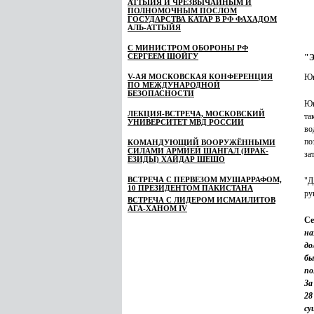
АТТЫЙЯ И ЧРЕЗВЫЧАЙНЫМ И
ПОЛНОМОЧНЫМ ПОСЛОМ
ГОСУДАРСТВА КАТАР В РФ ФАХАДОМ
АЛЬ-АТТЫЙЯ
С МИНИСТРОМ ОБОРОНЫ РФ
СЕРГЕЕМ ШОЙГУ
"Э
V-АЯ МОСКОВСКАЯ КОНФЕРЕНЦИЯ
Юн
ПО МЕЖДУНАРОДНОЙ
БЕЗОПАСНОСТИ
Юн
ЛЕКЦИЯ-ВСТРЕЧА, МОСКОВСКИЙ
та
УНИВЕРСИТЕТ МВД РОССИИ
во
по
КОМАНДУЮЩИЙ ВООРУЖЁННЫМИ
СИЛАМИ АРМИЕЙ ШАНГАЛ (ИРАК-
за
ЕЗИДЫ) ХАЙДАР ШЕШО
ВСТРЕЧА С ПЕРВЕЗОМ МУШАРРАФОМ,
"Д
10 ПРЕЗИДЕНТОМ ПАКИСТАНА
ру
ВСТРЕЧА С ЛИДЕРОМ ИСМАИЛИТОВ
АГА-ХАНОМ IV
Се
на
до
бы
по
За
28
су