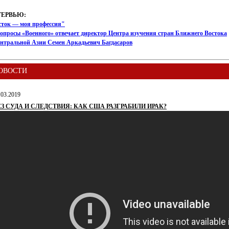
ТЕРВЬЮ:
сток — моя профессия"
опросы «Военного» отвечает директор Центра изучения стран Ближнего Востока
ентральной Азии Семен Аркадьевич Багдасаров
ОВОСТИ
.03.2019
ЕЗ СУДА И СЛЕДСТВИЯ: КАК США РАЗГРАБИЛИ ИРАК?