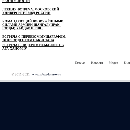
БЕЗОПАСНОСТИ
ЛЕКЦИЯ-ВСТРЕЧА, МОСКОВСКИЙ
УНИВЕРСИТЕТ МВД РОССИИ
КОМАНДУЮЩИЙ ВООРУЖЁННЫМИ
СИЛАМИ АРМИЕЙ ШАНГАЛ (ИРАК-
ЕЗИДЫ) ХАЙДАР ШЕШО
ВСТРЕЧА С ПЕРВЕЗОМ МУШАРРАФОМ,
10 ПРЕЗИДЕНТОМ ПАКИСТАНА
ВСТРЕЧА С ЛИДЕРОМ ИСМАИЛИТОВ
АГА-ХАНОМ IV
Главная
Новости
Медиа
Био
© 2011-2021 |
www.sabagdasarov.ru