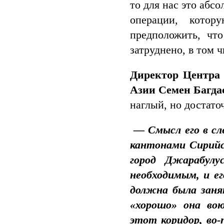
то для нас это абс
операции, котор
предположить, чт
затруднено, в том 
Директор Центра 
Азии Семен Багда
наглый, но достато
— Смысл его в с
кантонами Сирийс
город Джарабул
необходимым, и е
должна была заня
«хорошо» она во
этот коридор, во