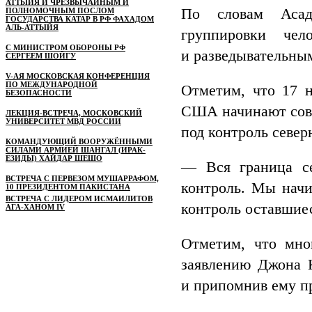
АТТЫЙЯ И ЧРЕЗВЫЧАЙНЫМ И
По словам Асада
ПОЛНОМОЧНЫМ ПОСЛОМ
ГОСУДАРСТВА КАТАР В РФ ФАХАДОМ
АЛЬ-АТТЫЙЯ
группировки чел
С МИНИСТРОМ ОБОРОНЫ РФ
и разведывательны
СЕРГЕЕМ ШОЙГУ
V-АЯ МОСКОВСКАЯ КОНФЕРЕНЦИЯ
ПО МЕЖДУНАРОДНОЙ
Отметим, что 17 
БЕЗОПАСНОСТИ
США начинают совм
ЛЕКЦИЯ-ВСТРЕЧА, МОСКОВСКИЙ
УНИВЕРСИТЕТ МВД РОССИИ
под контроль севе
КОМАНДУЮЩИЙ ВООРУЖЁННЫМИ
СИЛАМИ АРМИЕЙ ШАНГАЛ (ИРАК-
ЕЗИДЫ) ХАЙДАР ШЕШО
— Вся граница се
ВСТРЕЧА С ПЕРВЕЗОМ МУШАРРАФОМ,
контроль. Мы начи
10 ПРЕЗИДЕНТОМ ПАКИСТАНА
ВСТРЕЧА С ЛИДЕРОМ ИСМАИЛИТОВ
контроль оставшиес
АГА-ХАНОМ IV
Отметим, что мно
заявлению Джона К
и припомнив ему п