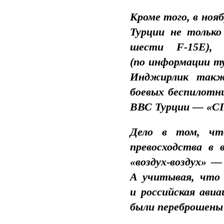
Кроме того, в ноя
Турции не тольк
шести F-15E)
(по информации ту
Инджирлик также
боевых беспилотн
ВВС Турции — «С
Дело в том, что
превосходства в 
«воздух-воздух» 
А учитывая, что 
и российская авиа
были переброшены 