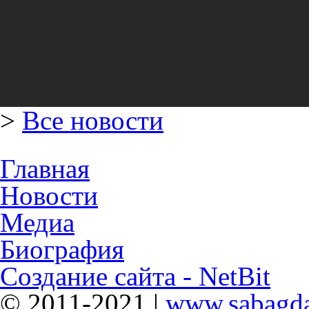
>
Все новости
Главная
Новости
Медиа
Биография
Создание сайта - NetBit
© 2011-2021 |
www.sabagda