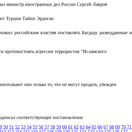
ал министр иностранных дел России Сергей Лавров
дент Турции Тайип Эрдоган
ожил российским властям поставлять Багдаду разведданные и
 противостоять агрессии террористов "Исламского
ичтожают они только то, что не могут продать, убежден
одписал соответствующее постановление
9
50
51
52
53
54
55
56
57
58
59
60
61
62
63
64
65
66
67
68
69
70
71
112
113
114
115
116
117
118
119
120
121
122
123
124
125
126
127