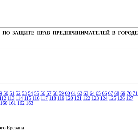
 ПО ЗАЩИТЕ ПРАВ ПРЕДПРИНИМАТЕЛЕЙ В ГОРОДЕ
9
50
51
52
53
54
55
56
57
58
59
60
61
62
63
64
65
66
67
68
69
70
71
112
113
114
115
116
117
118
119
120
121
122
123
124
125
126
127
160
161
162
163
ого Еревана