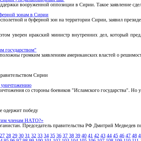
держки вооруженной оппозиции в Сирии. Такое заявление сдел
ферной зонам в Сирии
есполетной и буферной зон на территории Сирии, заявил прези
том уверен иракский министр внутренних дел, который предл
им государством"
оложны громким заявлениям американских властей о решимости
правительством Сирии
т уничтожению
чтожения со стороны боевиков "Исламского государства". Но ун
не одержит победу
угим членам НАТО?»
ганистан. Председатель правительства РФ Дмитрий Медведев п
27
28
29
30
31
32
33
34
35
36
37
38
39
40
41
42
43
44
45
46
47
48
4
4
95
96
97
98
99
100
101
102
103
104
105
106
107
108
109
110
111