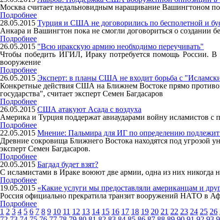
Москва считает недальновидным наращивание Вашингтоном под
Подробнее
28.05.2015
Турция и США не договорились по бесполетной и бу
Анкара и Вашингтон пока не смогли договориться о создании б
Подробнее
26.05.2015
"Всю иракскую армию необходимо переучивать"
Чтобы победить ИГИЛ, Ираку потребуется помощь России. В э
вооружение
Подробнее
26.05.2015
Эксперт: в планы США не входит борьба с "Исламск
Конкретные действия США на Ближнем Востоке прямо противоп
государства", считает эксперт Семен Багдасаров
Подробнее
26.05.2015
США атакуют Асада с воздуха
Америка и Турция поддержат авиаударами войну исламистов с 
Подробнее
22.05.2015
Мнение: Пальмира для ИГ по определению подлежи
Древние сокровища Ближнего Востока находятся под угрозой уни
эксперт Семен Багдасаров.
Подробнее
20.05.2015
Багдад будет взят?
С исламистами в Ираке воюют две армии, одна из них никогда 
Подробнее
19.05.2015
«Какие услуги мы предоставляли американцам и др
Россия официально прекратила транзит вооружений НАТО в Аф
Подробнее
1
2
3
4
5
6
7
8
9
10
11
12
13
14
15
16
17
18
19
20
21
22
23
24
25
26
72
73
74
75
76
77
78
79
80
81
82
83
84
85
86
87
88
89
90
91
92
93
9