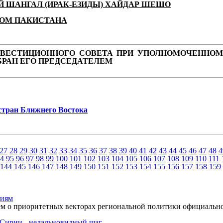
ШАНГАЛ (ИРАК-ЕЗИДЫ) ХАЙДАР ШЕШО
ТОМ ПАКИСТАНА
ИНВЕСТИЦИОННОГО СОВЕТА ПРИ УПОЛНОМОЧЕННОМ
БРАН ЕГО ПРЕДСЕДАТЕЛЕМ
стран Ближнего Востока
27
28
29
30
31
32
33
34
35
36
37
38
39
40
41
42
43
44
45
46
47
48
4
4
95
96
97
98
99
100
101
102
103
104
105
106
107
108
109
110
111
144
145
146
147
148
149
150
151
152
153
154
155
156
157
158
159
ниям
ием о приоритетных векторах региональной политики официальн
Сирии - недальновидный шаг