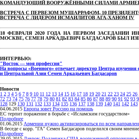
КОМАНДУЮЩИЙ ВООРУЖЁННЫМИ СИЛАМИ АРМИЕЙ 
ВСТРЕЧА С ПЕРВЕЗОМ МУШАРРАФОМ, 10 ПРЕЗИДЕН
ВСТРЕЧА С ЛИДЕРОМ ИСМАИЛИТОВ АГА-ХАНОМ IV
18 ФЕВРАЛЯ 2020 ГОДА НА ПЕРВОМ ЗАСЕДАНИИ 
МОСКВЕ, СЕМЕН АРКАДЬЕВИЧ БАГДАСАРОВ БЫЛ ИЗ
ИНТЕРВЬЮ:
"Восток — моя профессия"
На вопросы «Военного» отвечает директор Центра изучения 
и Центральной Азии Семен Аркадьевич Багдасаров
Новости
1
2
3
4
5
6
7
8
9
10
11
12
13
14
15
16
17
18
19
20
21
22
23
24
25
26
72
73
74
75
76
77
78
79
80
81
82
83
84
85
86
87
88
89
90
91
92
93
9
128
129
130
131
132
133
134
135
136
137
138
139
140
141
142
143
04.06.2015
Европа зовет Россию на помощь
ЕС терпит поражение в борьбе с «Исламским государством»
Подробнее
01.06.2015
Армении нужно активизироваться по всем направле
В беседе с корр. "ГА" Семен Багдасаров поделился своим мнен
Подробнее
29.05.2015
Лавров: Поддержка США вооруженной оппозиции в 