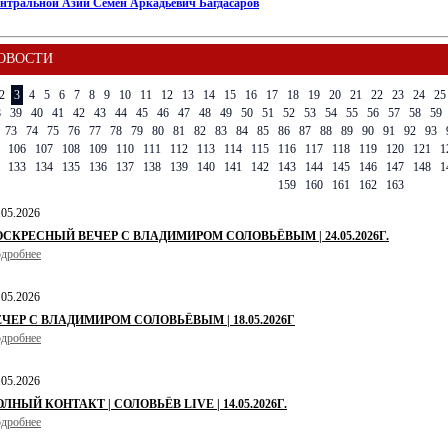
ентральной Азии Семен Аркадьевич Багдасаров
ОВОСТИ
2
3
4
5
6
7
8
9
10
11
12
13
14
15
16
17
18
19
20
21
22
23
24
25
8
39
40
41
42
43
44
45
46
47
48
49
50
51
52
53
54
55
56
57
58
59
73
74
75
76
77
78
79
80
81
82
83
84
85
86
87
88
89
90
91
92
93
106
107
108
109
110
111
112
113
114
115
116
117
118
119
120
121
1
133
134
135
136
137
138
139
140
141
142
143
144
145
146
147
148
1
159
160
161
162
163
.05.2026
ОСКРЕСНЫЙ ВЕЧЕР С ВЛАДИМИРОМ СОЛОВЬЁВЫМ | 24.05.2026Г.
дробнее
.05.2026
ЕЧЕР С ВЛАДИМИРОМ СОЛОВЬЁВЫМ | 18.05.2026Г
дробнее
.05.2026
ЛНЫЙ КОНТАКТ | СОЛОВЬЁВ LIVE | 14.05.2026Г.
дробнее