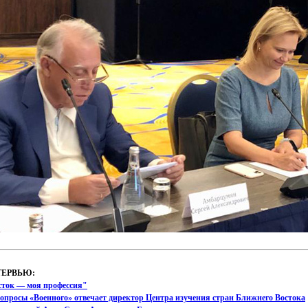
ТЕРВЬЮ:
сток — моя профессия"
опросы «Военного» отвечает директор Центра изучения стран Ближнего Востока