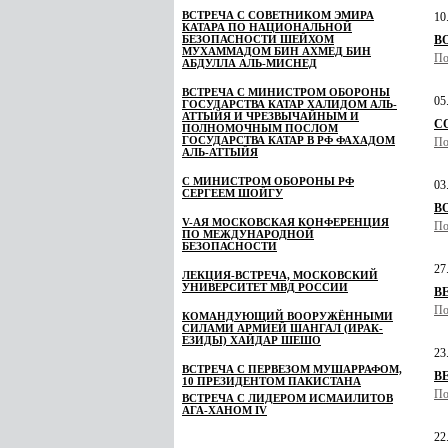
ВСТРЕЧА С СОВЕТНИКОМ ЭМИРА
10
КАТАРА ПО НАЦИОНАЛЬНОЙ
БЕЗОПАСНОСТИ ШЕЙХОМ
В
МУХАММАДОМ БИН АХМЕД БИН
По
АБДУЛЛА АЛЬ-МИСНЕД
ВСТРЕЧА С МИНИСТРОМ ОБОРОНЫ
05
ГОСУДАРСТВА КАТАР ХАЛИДОМ АЛЬ-
АТТЫЙЯ И ЧРЕЗВЫЧАЙНЫМ И
СО
ПОЛНОМОЧНЫМ ПОСЛОМ
ГОСУДАРСТВА КАТАР В РФ ФАХАДОМ
По
АЛЬ-АТТЫЙЯ
С МИНИСТРОМ ОБОРОНЫ РФ
03
СЕРГЕЕМ ШОЙГУ
В
V-АЯ МОСКОВСКАЯ КОНФЕРЕНЦИЯ
По
ПО МЕЖДУНАРОДНОЙ
БЕЗОПАСНОСТИ
27
ЛЕКЦИЯ-ВСТРЕЧА, МОСКОВСКИЙ
УНИВЕРСИТЕТ МВД РОССИИ
В
По
КОМАНДУЮЩИЙ ВООРУЖЁННЫМИ
СИЛАМИ АРМИЕЙ ШАНГАЛ (ИРАК-
ЕЗИДЫ) ХАЙДАР ШЕШО
23
ВСТРЕЧА С ПЕРВЕЗОМ МУШАРРАФОМ,
В
10 ПРЕЗИДЕНТОМ ПАКИСТАНА
По
ВСТРЕЧА С ЛИДЕРОМ ИСМАИЛИТОВ
АГА-ХАНОМ IV
22