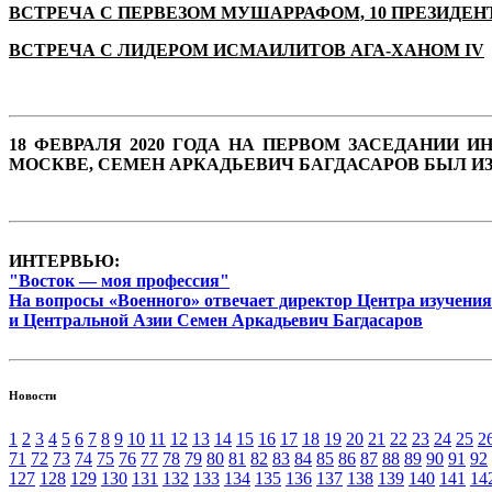
ВСТРЕЧА С ПЕРВЕЗОМ МУШАРРАФОМ, 10 ПРЕЗИДЕ
ВСТРЕЧА С ЛИДЕРОМ ИСМАИЛИТОВ АГА-ХАНОМ IV
18 ФЕВРАЛЯ 2020 ГОДА НА ПЕРВОМ ЗАСЕДАНИИ
МОСКВЕ, СЕМЕН АРКАДЬЕВИЧ БАГДАСАРОВ БЫЛ И
ИНТЕРВЬЮ:
"Восток — моя профессия"
На вопросы «Военного» отвечает директор Центра изучения
и Центральной Азии Семен Аркадьевич Багдасаров
Новости
1
2
3
4
5
6
7
8
9
10
11
12
13
14
15
16
17
18
19
20
21
22
23
24
25
2
71
72
73
74
75
76
77
78
79
80
81
82
83
84
85
86
87
88
89
90
91
92
127
128
129
130
131
132
133
134
135
136
137
138
139
140
141
14