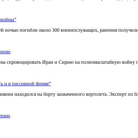
 войны"
шей ночью погибли около 300 военнослужащих, ранения получи
гионе
аны спровоцировать Иран и Сирию на полномасштабную войну п
ть и в пассивной форме"
иянин находился на борту захваченного вертолета. Эксперт по 
лению