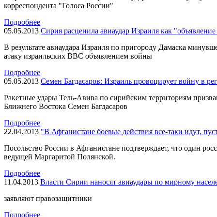
корреспондента "Голоса России"
Подробнее
05.05.2013
Сирия расценила авиаудар Израиля как "объявление
В результате авиаудара Израиля по пригороду Дамаска минув
атаку израильских ВВС объявлением войны
Подробнее
05.05.2013
Семен Багдасаров: Израиль провоцирует войну в ре
Ракетные удары Тель-Авива по сирийским территориям призв
Ближнего Востока Семен Багдасаров
Подробнее
22.04.2013
"В Афганистане боевые действия все-таки идут, пус
Посольство России в Афганистане подтверждает, что один росс
ведущей Маргаритой Полянской.
Подробнее
11.04.2013
Власти Сирии наносят авиаудары по мирному насе
заявляют правозащитники
Подробнее