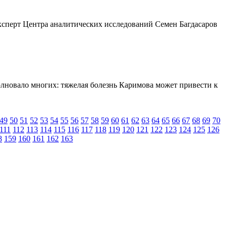
эксперт Центра аналитических исследований Семен Багдасаров
олновало многих: тяжелая болезнь Каримова может привести к
49
50
51
52
53
54
55
56
57
58
59
60
61
62
63
64
65
66
67
68
69
70
111
112
113
114
115
116
117
118
119
120
121
122
123
124
125
126
8
159
160
161
162
163