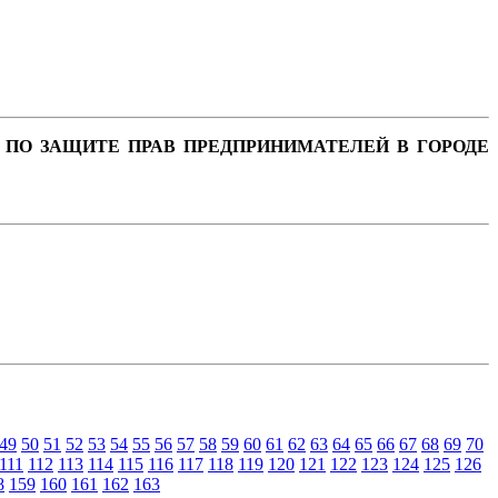
 ПО ЗАЩИТЕ ПРАВ ПРЕДПРИНИМАТЕЛЕЙ В ГОРОДЕ
49
50
51
52
53
54
55
56
57
58
59
60
61
62
63
64
65
66
67
68
69
70
111
112
113
114
115
116
117
118
119
120
121
122
123
124
125
126
8
159
160
161
162
163