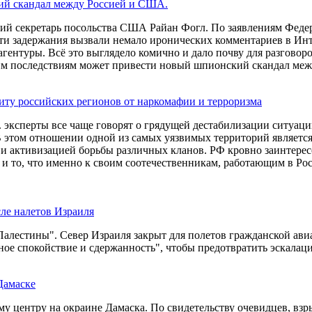
кий скандал между Россией и США.
тий секретарь посольства США Райан Фогл. По заявлениям Феде
ти задержания вызвали немало иронических комментариев в Инт
ентуры. Всё это выглядело комично и дало почву для разговоро
аким последствиям может привести новый шпионский скандал м
щиту российских регионов от наркомафии и терроризма
ксперты все чаще говорят о грядущей дестабилизации ситуации 
этом отношении одной из самых уязвимых территорий является 
и активизацией борьбы различных кланов. РФ кровно заинтерес
и то, что именно к своим соотечественникам, работающим в Рос
ле налетов Израиля
алестины". Север Израиля закрыт для полетов гражданской ави
ное спокойствие и сдержанность", чтобы предотвратить эскала
Дамаске
у центру на окраине Дамаска. По свидетельству очевидцев, вз