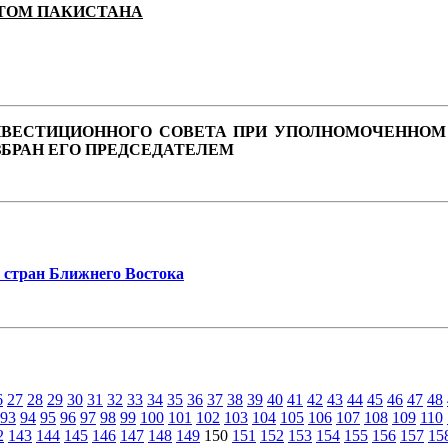
НТОМ ПАКИСТАНА
 ИНВЕСТИЦИОННОГО СОВЕТА ПРИ УПОЛНОМОЧЕННОМ
ЗБРАН ЕГО ПРЕДСЕДАТЕЛЕМ
 стран Ближнего Востока
6
27
28
29
30
31
32
33
34
35
36
37
38
39
40
41
42
43
44
45
46
47
48
93
94
95
96
97
98
99
100
101
102
103
104
105
106
107
108
109
110
2
143
144
145
146
147
148
149
150
151
152
153
154
155
156
157
15