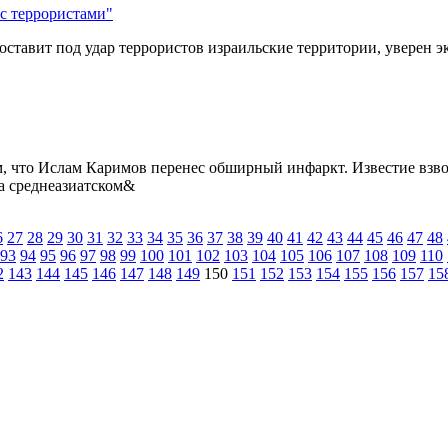
 с террористами"
оставит под удар террористов израильские территории, уверен 
м, что Ислам Каримов перенес обширный инфаркт. Известие взв
а среднеазиатском&
6
27
28
29
30
31
32
33
34
35
36
37
38
39
40
41
42
43
44
45
46
47
48
93
94
95
96
97
98
99
100
101
102
103
104
105
106
107
108
109
110
2
143
144
145
146
147
148
149
150
151
152
153
154
155
156
157
15