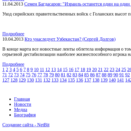
11.04.2013
Семен Багдасаров: "Израиль останется один на один
Уход сирийских правительственных войск с Голанских высот п
Подробнее
10.04.2013
Кто унаследует Узбекистан? (Сергей Долгов)
В конце марта все новостные ленты облетела информация о то
серьезной дестабилизации наиболее жизнеспособного игрока н
Подробнее
1
2
3
4
5
6
7
8
9
10
11
12
13
14
15
16
17
18
19
20
21
22
23
24
25
2
71
72
73
74
75
76
77
78
79
80
81
82
83
84
85
86
87
88
89
90
91
92
127
128
129
130
131
132
133
134
135
136
137
138
139
140
141
14
Главная
Новости
Медиа
Биография
Создание сайта - NetBit