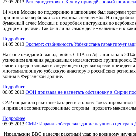
27.05.2013
Разведподготовка. К чему приведёт новый шпионс
14 мая в Москве по подозрению в шпионаже был задержан тре
при попытке вербовки «сотрудника спецслужб». Но подробнос
бумажный атлас Москвы и подробная инструкция по вербовке аг
идущими целями. Так был ли на самом деле «мальчик» и к к
Подробнее
14.05.2013
Эксперт: стабильность Узбекистана гарантирует за
На фоне ожиданий вывода войск США из Афганистана в 2014г. э
усилением влияния радикальных исламистских группировок. В 
связи с предстоящими в следующем году выборами президента 
многомиллионную узбекскую диаспору в российских регионах 
войны в Ферганской долине.
Подробнее
06.05.2013
ООН призвала не нагнетать обстановку в Сирии пос
САР направила ракетные батареи в сторону "оккупированной П
и призвал все заинтересованные стороны "проявить максималь
Подробнее
05.05.2013
СМИ: Израиль обстрелял здание научного центра в 
Израильские ВВС нанесли ракетный удар по военному научном