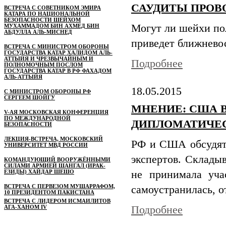
САУДИТЫ ПРОВ
ВСТРЕЧА С СОВЕТНИКОМ ЭМИРА
КАТАРА ПО НАЦИОНАЛЬНОЙ
БЕЗОПАСНОСТИ ШЕЙХОМ
Могут ли шейхи пол
МУХАММАДОМ БИН АХМЕД БИН
АБДУЛЛА АЛЬ-МИСНЕД
приведет ближнево
ВСТРЕЧА С МИНИСТРОМ ОБОРОНЫ
ГОСУДАРСТВА КАТАР ХАЛИДОМ АЛЬ-
АТТЫЙЯ И ЧРЕЗВЫЧАЙНЫМ И
Подробнее
ПОЛНОМОЧНЫМ ПОСЛОМ
ГОСУДАРСТВА КАТАР В РФ ФАХАДОМ
АЛЬ-АТТЫЙЯ
18.05.2015
С МИНИСТРОМ ОБОРОНЫ РФ
СЕРГЕЕМ ШОЙГУ
МНЕНИЕ: США 
V-АЯ МОСКОВСКАЯ КОНФЕРЕНЦИЯ
ПО МЕЖДУНАРОДНОЙ
ДИПЛОМАТИЧЕ
БЕЗОПАСНОСТИ
ЛЕКЦИЯ-ВСТРЕЧА, МОСКОВСКИЙ
РФ и США обсудят 
УНИВЕРСИТЕТ МВД РОССИИ
экспертов. Склады
КОМАНДУЮЩИЙ ВООРУЖЁННЫМИ
СИЛАМИ АРМИЕЙ ШАНГАЛ (ИРАК-
ЕЗИДЫ) ХАЙДАР ШЕШО
не принимала уча
ВСТРЕЧА С ПЕРВЕЗОМ МУШАРРАФОМ,
самоустранилась, о
10 ПРЕЗИДЕНТОМ ПАКИСТАНА
ВСТРЕЧА С ЛИДЕРОМ ИСМАИЛИТОВ
АГА-ХАНОМ IV
Подробнее