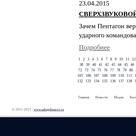
23.04.2015
СВЕРХЗВУКОВОЙ
Зачем Пентагон вер
ударного командов
Подробнее
1
2
3
4
5
6
7
8
9
10
11
12
38
39
40
41
42
43
44
45
46
72
73
74
75
76
77
78
79
80
105
106
107
108
109
110
111
132
133
134
135
136
137
138
Главная
Новости
Медиа
Био
© 2011-2021 |
www.sabagdasarov.ru