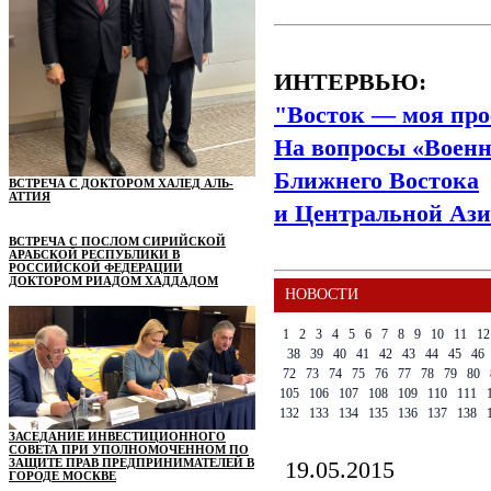
ИНТЕРВЬЮ:
"Восток — моя про
На вопросы «Военн
Ближнего Востока
ВСТРЕЧА С ДОКТОРОМ ХАЛЕД АЛЬ-
АТТИЯ
и Центральной Ази
ВСТРЕЧА С ПОСЛОМ СИРИЙСКОЙ
АРАБСКОЙ РЕСПУБЛИКИ В
РОССИЙСКОЙ ФЕДЕРАЦИИ
ДОКТОРОМ РИАДОМ ХАДДАДОМ
НОВОСТИ
1
2
3
4
5
6
7
8
9
10
11
12
38
39
40
41
42
43
44
45
46
72
73
74
75
76
77
78
79
80
105
106
107
108
109
110
111
132
133
134
135
136
137
138
ЗАСЕДАНИЕ ИНВЕСТИЦИОННОГО
СОВЕТА ПРИ УПОЛНОМОЧЕННОМ ПО
ЗАЩИТЕ ПРАВ ПРЕДПРИНИМАТЕЛЕЙ В
19.05.2015
ГОРОДЕ МОСКВЕ