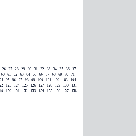
26
27
28
29
30
31
32
33
34
35
36
37
60
61
62
63
64
65
66
67
68
69
70
71
94
95
96
97
98
99
100
101
102
103
104
22
123
124
125
126
127
128
129
130
131
49
150
151
152
153
154
155
156
157
158