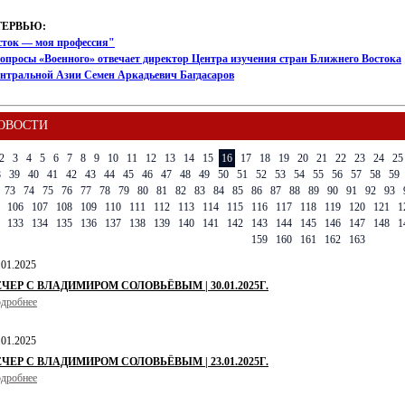
ТЕРВЬЮ:
сток — моя профессия"
опросы «Военного» отвечает директор Центра изучения стран Ближнего Востока
ентральной Азии Семен Аркадьевич Багдасаров
ОВОСТИ
2
3
4
5
6
7
8
9
10
11
12
13
14
15
16
17
18
19
20
21
22
23
24
25
8
39
40
41
42
43
44
45
46
47
48
49
50
51
52
53
54
55
56
57
58
59
73
74
75
76
77
78
79
80
81
82
83
84
85
86
87
88
89
90
91
92
93
106
107
108
109
110
111
112
113
114
115
116
117
118
119
120
121
1
133
134
135
136
137
138
139
140
141
142
143
144
145
146
147
148
1
159
160
161
162
163
.01.2025
ЕЧЕР С ВЛАДИМИРОМ СОЛОВЬЁВЫМ | 30.01.2025Г.
дробнее
.01.2025
ЕЧЕР С ВЛАДИМИРОМ СОЛОВЬЁВЫМ | 23.01.2025Г.
дробнее