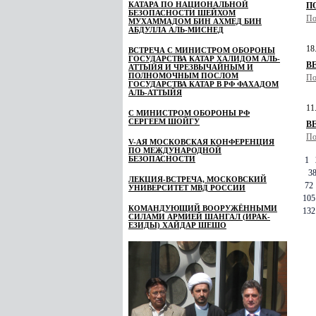
КАТАРА ПО НАЦИОНАЛЬНОЙ
ПО
БЕЗОПАСНОСТИ ШЕЙХОМ
По
МУХАММАДОМ БИН АХМЕД БИН
АБДУЛЛА АЛЬ-МИСНЕД
18
ВСТРЕЧА С МИНИСТРОМ ОБОРОНЫ
ГОСУДАРСТВА КАТАР ХАЛИДОМ АЛЬ-
В
АТТЫЙЯ И ЧРЕЗВЫЧАЙНЫМ И
ПОЛНОМОЧНЫМ ПОСЛОМ
По
ГОСУДАРСТВА КАТАР В РФ ФАХАДОМ
АЛЬ-АТТЫЙЯ
11
С МИНИСТРОМ ОБОРОНЫ РФ
СЕРГЕЕМ ШОЙГУ
В
По
V-АЯ МОСКОВСКАЯ КОНФЕРЕНЦИЯ
ПО МЕЖДУНАРОДНОЙ
БЕЗОПАСНОСТИ
1
3
ЛЕКЦИЯ-ВСТРЕЧА, МОСКОВСКИЙ
72
УНИВЕРСИТЕТ МВД РОССИИ
105
КОМАНДУЮЩИЙ ВООРУЖЁННЫМИ
132
СИЛАМИ АРМИЕЙ ШАНГАЛ (ИРАК-
ЕЗИДЫ) ХАЙДАР ШЕШО