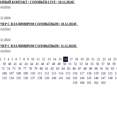
ЛНЫЙ КОНТАКТ | СОЛОВЬЁВ LIVE | 18.12.2024Г.
дробнее
.12.2024
ЕЧЕР С ВЛАДИМИРОМ СОЛОВЬЁВЫМ | 18.12.2024Г.
дробнее
.12.2024
ЕЧЕР С ВЛАДИМИРОМ СОЛОВЬЁВЫМ | 11.12.2024Г.
дробнее
2
3
4
5
6
7
8
9
10
11
12
13
14
15
16
17
18
19
20
21
22
23
24
25
8
39
40
41
42
43
44
45
46
47
48
49
50
51
52
53
54
55
56
57
58
59
73
74
75
76
77
78
79
80
81
82
83
84
85
86
87
88
89
90
91
92
93
106
107
108
109
110
111
112
113
114
115
116
117
118
119
120
121
1
133
134
135
136
137
138
139
140
141
142
143
144
145
146
147
148
1
159
160
161
162
163