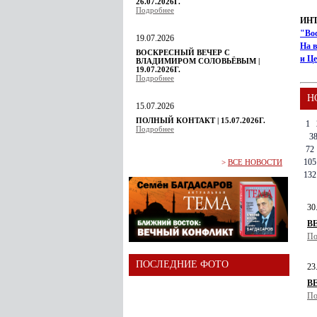
26.07.2026Г.
Подробнее
ИН
"Во
19.07.2026
На в
ВОСКРЕСНЫЙ ВЕЧЕР С
и Ц
ВЛАДИМИРОМ СОЛОВЬЁВЫМ |
19.07.2026Г.
Подробнее
Н
15.07.2026
ПОЛНЫЙ КОНТАКТ | 15.07.2026Г.
1
Подробнее
3
72
105
>
ВСЕ НОВОСТИ
132
30
В
По
ПОСЛЕДНИЕ ФОТО
23
В
По